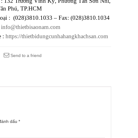
ỉ : 132 Trương Vĩnh Ký, Phường Tân Sơn Nhì,
Tân Phú, TP.HCM
hoại : (028)3810.1033 – Fax: (028)3810.1034
:
info@thietbisaonam.com
e :
https://thietbidungcunhahangkhachsan.com
Send to a friend
 đánh dấu
*