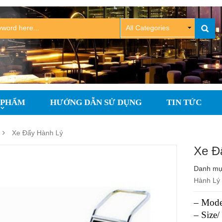
 PHẨM
HƯỚNG DẪN SỬ DỤNG
TIN TỨC
Xe Đẩy Hành Lý
Xe Đ
Danh m
Hành Lý
– Mode
– Size