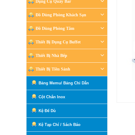
Dụng Cụ Quầy Bar
Đồ Dùng Phòng Khách Sạn
Đồ Dùng Phòng Tắm
Thiết Bị Dụng Cụ Buffet
Thiết Bị Nhà Bếp
Thiết Bị Tiền Sảnh
Bảng Memu/ Bảng Chỉ Dẫn
Cột Chắn Inox
Kệ Để Dù
Kệ Tạp Chí / Sách Báo