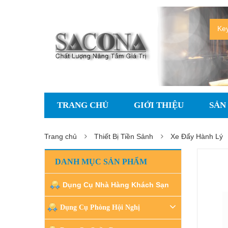
TRANG CHỦ
GIỚI THIỆU
SẢN
Trang chủ
Thiết Bị Tiền Sảnh
Xe Đẩy Hành Lý
DANH MỤC SẢN PHẨM
Dụng Cụ Nhà Hàng Khách Sạn
Dụng Cụ Phòng Hội Nghị