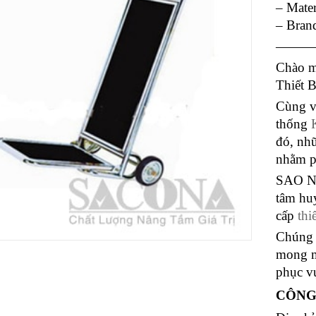
– Mater
– Bran
——
Chào m
Thiết 
Cùng vớ
thống
đó, nhữ
nhằm p
SAO NA
tâm hu
cấp
thi
Chúng 
mong m
phục v
CÔNG