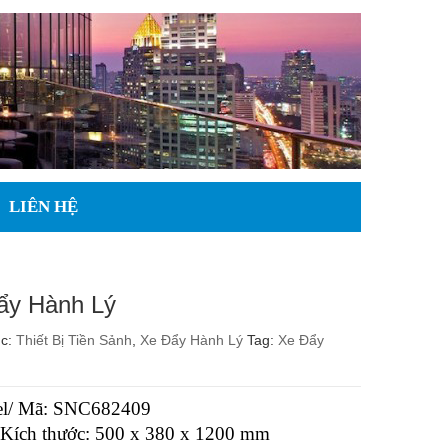
LIÊN HỆ
ẩy Hành Lý
ục:
Thiết Bị Tiền Sảnh
,
Xe Đẩy Hành Lý
Tag:
Xe Đẩy
l/ Mã: SNC682409
/ Kích thước: 500 x 380 x 1200 mm