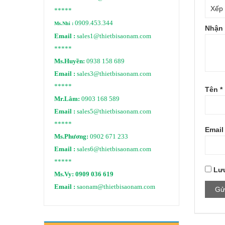
*****
0909.453.344
Ms.Nhi :
Nhận 
Email :
sales1@thietbisaonam.com
*****
Ms.Huyền:
0938 158 689
Email :
sales3@thietbisaonam.com
*****
Tên
*
Mr.Lâm:
0903 168 589
Email :
sales5@thietbisaonam.com
*****
Emai
Ms.Phương:
0902 671 233
Email :
sales6@thietbisaonam.com
*****
Lưu
Ms.Vy:
0909 036 619
Email :
saonam@thietbisaonam.com