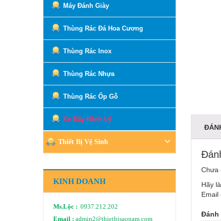
Máy Đánh Giày
Thùng Rác Đá Hoa Cương
Thùng Rác Inox
Thùng Rác Nhựa
Thùng Rác Ốp Gỗ
Xe Đẩy Hành Lý
ĐÁNH
Thiết Bị Vệ Sinh
Đánh
Chưa 
KINH DOANH
Hãy là
Email 
Ms.Lộc :
0937.212.202
Đánh 
Email :
admin2@thietbisaonam.com