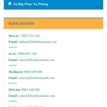
Xe Đẩy Phục Vụ Phòng
KINH DOANH
Ms.Lộc :
0937.212.202
Email :
admin2@thietbisaonam.com
*****
0909.453.344
Ms.Nhi :
Email :
sales1@thietbisaonam.com
*****
Ms.Huyền:
0938 158 689
Email :
sales3@thietbisaonam.com
*****
Mr.Lâm:
0903 168 589
Email :
sales5@thietbisaonam.com
*****