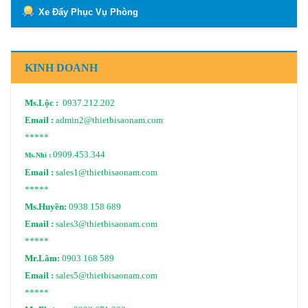
Xe Đẩy Phục Vụ Phòng
KINH DOANH
Ms.Lộc :
0937.212.202
Email :
admin2@thietbisaonam.com
*****
0909.453.344
Ms.Nhi :
Email :
sales1@thietbisaonam.com
*****
Ms.Huyền:
0938 158 689
Email :
sales3@thietbisaonam.com
*****
Mr.Lâm:
0903 168 589
Email :
sales5@thietbisaonam.com
*****