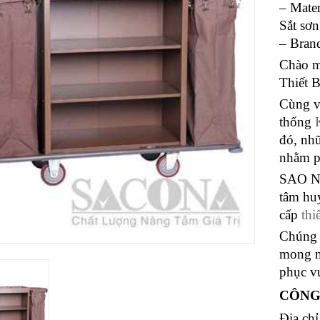
– Mater
Sắt sơn
– Bran
Chào m
Thiết 
Cùng vớ
thống
đó, nhữ
nhằm p
SAO NA
tâm hu
cấp
thi
Chúng 
mong m
phục v
CÔNG
Địa ch