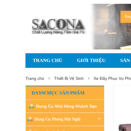
TRANG CHỦ
GIỚI THIỆU
SẢN
Trang chủ
Thiết Bị Vệ Sinh
Xe Đẩy Phục Vụ Ph
DANH MỤC SẢN PHẨM
Dụng Cụ Nhà Hàng Khách Sạn
Dụng Cụ Phòng Hội Nghị