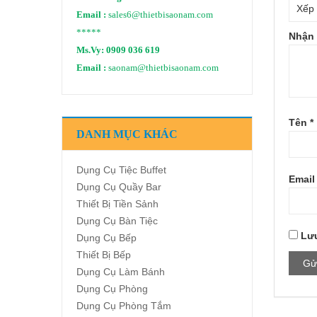
Email :
sales6@thietbisaonam.com
*****
Nhận 
Ms.Vy:
0909 036 619
Email :
saonam@thietbisaonam.com
Tên
*
DANH MỤC KHÁC
Dụng Cụ Tiệc Buffet
Emai
Dụng Cụ Quầy Bar
Thiết Bị Tiền Sảnh
Dụng Cụ Bàn Tiệc
Lưu
Dụng Cụ Bếp
Thiết Bị Bếp
Dụng Cụ Làm Bánh
Dụng Cụ Phòng
Dụng Cụ Phòng Tắm