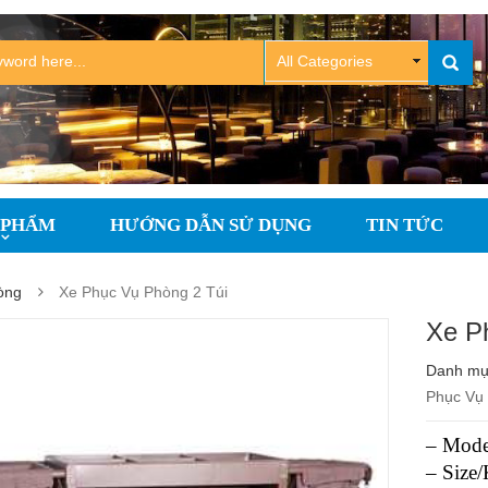
 PHẨM
HƯỚNG DẪN SỬ DỤNG
TIN TỨC
òng
Xe Phục Vụ Phòng 2 Túi
Xe P
Danh m
Phục Vụ 
– Mode
– Size