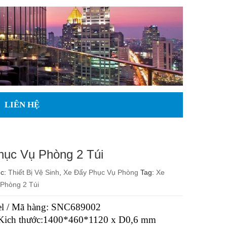
LIÊN HỆ
hục Vụ Phòng 2 Túi
ục:
Thiết Bị Vệ Sinh
,
Xe Đẩy Phục Vụ Phòng
Tag:
Xe
Phòng 2 Túi
l / Mã hàng: SNC689002
/Kich thước:1400*460*1120 x D0,6 mm