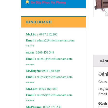
Xe Đẩy Phục Vụ Phòng
KINH DOANH
Ms.Lộc :
0937.212.202
Email :
admin2@thietbisaonam.com
*****
0909.453.344
Ms.Nhi :
Email :
sales1@thietbisaonam.com
ĐÁNH
*****
Ms.Huyền:
0938 158 689
Đánh
Email :
sales3@thietbisaonam.com
Chưa 
*****
Hãy là
Mr.Lâm:
0903 168 589
Email 
Email :
sales5@thietbisaonam.com
*****
Đánh 
Ms.Phương:
0902 671 233