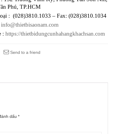
Tân Phú, TP.HCM
hoại : (028)3810.1033 – Fax: (028)3810.1034
:
info@thietbisaonam.com
e :
https://thietbidungcunhahangkhachsan.com
Send to a friend
 đánh dấu
*