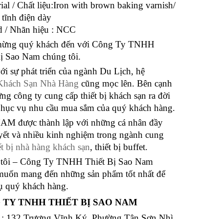
ial / Chất liệu:Iron with brown baking varnish/
 tĩnh điện dày
d / Nhãn hiệu : NCC
ừng quý khách đến với Công Ty TNHH
Bị Sao Nam chúng tôi.
i sự phát triển của ngành Du Lịch, hệ
Khách Sạn Nhà Hàng
cũng mọc lên. Bên cạnh
ng công ty cung cấp thiết bị khách sạn ra đời
hục vụ nhu cầu mua sắm của quý khách hàng.
M được thành lập với những cá nhân đầy
yết và nhiều kinh nghiệm trong ngành cung
ết bị nhà hàng khách sạn
, thiết bị buffet.
tôi – Công Ty TNHH Thiết Bị Sao Nam
uốn mang đến những sản phẩm tốt nhất để
ụ quý khách hàng.
 TY TNHH THIẾT BỊ SAO NAM
ỉ : 132 Trương Vĩnh Ký, Phường Tân Sơn Nhì,