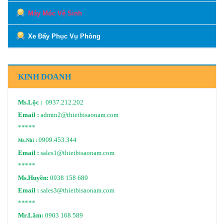
Máy Móc Vệ Sinh
Xe Đẩy Phục Vụ Phòng
KINH DOANH
Ms.Lộc :
0937.212.202
Email :
admin2@thietbisaonam.com
*****
0909.453.344
Ms.Nhi :
Email :
sales1@thietbisaonam.com
*****
Ms.Huyền:
0938 158 689
Email :
sales3@thietbisaonam.com
*****
Mr.Lâm:
0903 168 589