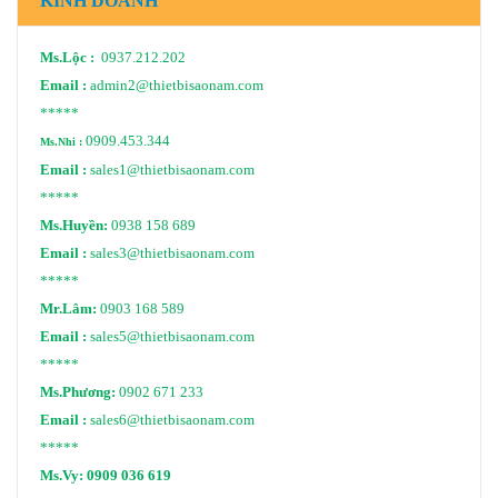
KINH DOANH
Ms.Lộc :
0937.212.202
Email :
admin2@thietbisaonam.com
*****
0909.453.344
Ms.Nhi :
Email :
sales1@thietbisaonam.com
*****
Ms.Huyền:
0938 158 689
Email :
sales3@thietbisaonam.com
*****
Mr.Lâm:
0903 168 589
Email :
sales5@thietbisaonam.com
*****
Ms.Phương:
0902 671 233
Email :
sales6@thietbisaonam.com
*****
Ms.Vy:
0909 036 619