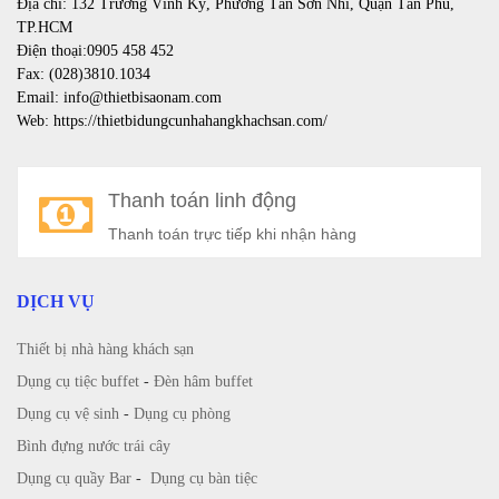
Địa chỉ: 132 Trương Vĩnh Ký, Phường Tân Sơn Nhì, Quận Tân Phú,
TP.HCM
Điện thoại:0905 458 452
Fax: (028)3810.1034
Email: info@thietbisaonam.com
Web: https://thietbidungcunhahangkhachsan.com/
Thanh toán linh động
Thanh toán trực tiếp khi nhận hàng
DỊCH VỤ
Thiết bị nhà hàng khách sạn
Dụng cụ tiệc buffet
-
Đèn hâm buffet
Dụng cụ vệ sinh
-
Dụng cụ phòng
Bình đựng nước trái cây
Dụng cụ quầy Bar
-
Dụng cụ bàn tiệc