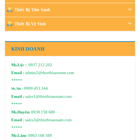
Thiết Bị Tiền Sảnh
Thiết Bị Vệ Sinh
KINH DOANH
Ms.Lộc :
0937.212.202
Email :
admin2@thietbisaonam.com
*****
0909.453.344
Ms.Nhi :
Email :
sales1@thietbisaonam.com
*****
Ms.Huyền:
0938 158 689
Email :
sales3@thietbisaonam.com
*****
Mr.Lâm:
0903 168 589