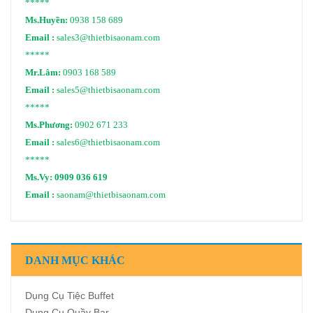
*****
Ms.Huyền:
0938 158 689
Email :
sales3@thietbisaonam.com
*****
Mr.Lâm:
0903 168 589
Email :
sales5@thietbisaonam.com
*****
Ms.Phương:
0902 671 233
Email :
sales6@thietbisaonam.com
*****
Ms.Vy:
0909 036 619
Email :
saonam@thietbisaonam.com
DANH MỤC KHÁC
Dụng Cụ Tiệc Buffet
Dụng Cụ Quầy Bar