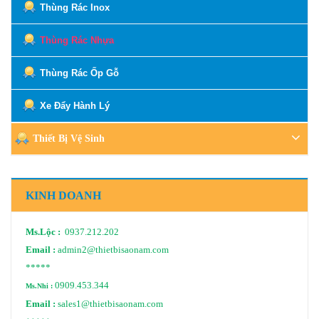
Thùng Rác Inox
Thùng Rác Nhựa
Thùng Rác Ốp Gỗ
Xe Đẩy Hành Lý
Thiết Bị Vệ Sinh
KINH DOANH
Ms.Lộc :
0937.212.202
Email :
admin2@thietbisaonam.com
*****
0909.453.344
Ms.Nhi :
Email :
sales1@thietbisaonam.com