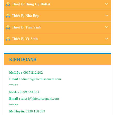
Thiết Bị Dụng Cụ Buffet
Thiết Bị Nhà Bếp
Thiết Bị Tiền Sảnh
Thiết Bị Vệ Sinh
KINH DOANH
Ms.Lộc :
0937.212.202
Email :
admin2@thietbisaonam.com
*****
0909.453.344
Ms.Nhi :
Email :
sales1@thietbisaonam.com
*****
Ms.Huyền:
0938 158 689