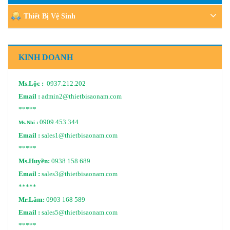
Thiết Bị Vệ Sinh
KINH DOANH
Ms.Lộc :
0937.212.202
Email :
admin2@thietbisaonam.com
*****
0909.453.344
Ms.Nhi :
Email :
sales1@thietbisaonam.com
*****
Ms.Huyền:
0938 158 689
Email :
sales3@thietbisaonam.com
*****
Mr.Lâm:
0903 168 589
Email :
sales5@thietbisaonam.com
*****